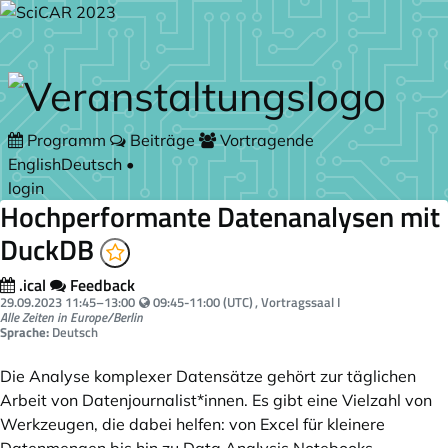
Zum Hauptteil springen
Programm
Beiträge
Vortragende
English
Deutsch
•
login
Hochperformante Datenanalysen mit
DuckDB
.ical
Feedback
Your local time:
29.09.2023
11:45
–
13:00
09:45-11:00 (UTC)
, Vortragssaal I
Alle Zeiten in Europe/Berlin
Sprache:
Deutsch
Die Analyse komplexer Datensätze gehört zur täglichen
Arbeit von Datenjournalist*innen. Es gibt eine Vielzahl von
Werkzeugen, die dabei helfen: von Excel für kleinere