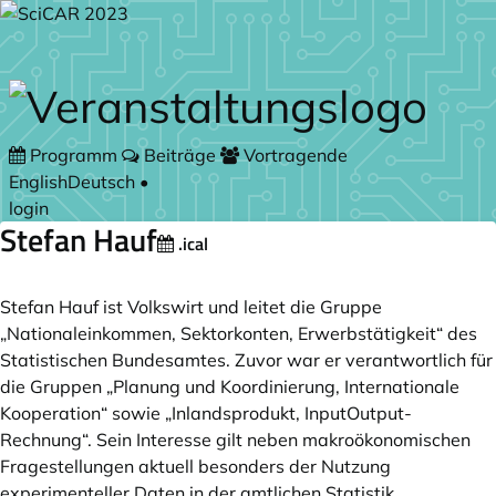
Zum Hauptteil springen
Programm
Beiträge
Vortragende
English
Deutsch
•
login
Stefan Hauf
.ical
Stefan Hauf ist Volkswirt und leitet die Gruppe
„Nationaleinkommen, Sektor­konten, Erwerbstätigkeit“ des
Statistischen Bundesamtes. Zuvor war er verantwortlich für
die Grup­pen „Planung und Koordinierung, Internationale
Kooperation“ sowie „Inlandsprodukt, Input­Output­
Rechnung“. Sein Interesse gilt neben makroökonomischen
Frage­stellungen aktuell besonders der Nutzung
experimenteller Daten in der amtlichen Statistik.