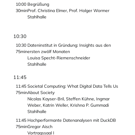
10:00
Begrüßung
30min
Prof. Christina Elmer, Prof. Holger Wormer
Stahlhalle
10:30
10:30
Dateninstitut in Gründung: Insights aus den
75min
ersten zwölf Monaten
Louisa Specht-Riemenschneider
Stahlhalle
11:45
11:45
Societal Computing: What Digital Data Tells Us
75min
About Society
Nicolas Kayser-Bril, Steffen Kühne, Ingmar
Weber, Katrin Weller, Krishna P. Gummadi
Stahlhalle
11:45
Hochperformante Datenanalysen mit DuckDB
75min
Gregor Aisch
Vortragssaal I