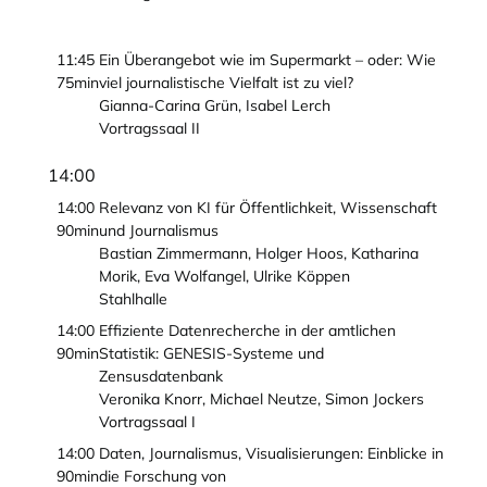
11:45
Ein Überangebot wie im Supermarkt – oder: Wie
75min
viel journalistische Vielfalt ist zu viel?
Gianna-Carina Grün, Isabel Lerch
Vortragssaal II
14:00
14:00
Relevanz von KI für Öffentlichkeit, Wissenschaft
90min
und Journalismus
Bastian Zimmermann, Holger Hoos, Katharina
Morik, Eva Wolfangel, Ulrike Köppen
Stahlhalle
14:00
Effiziente Datenrecherche in der amtlichen
90min
Statistik: GENESIS-Systeme und
Zensusdatenbank
Veronika Knorr, Michael Neutze, Simon Jockers
Vortragssaal I
14:00
Daten, Journalismus, Visualisierungen: Einblicke in
90min
die Forschung von