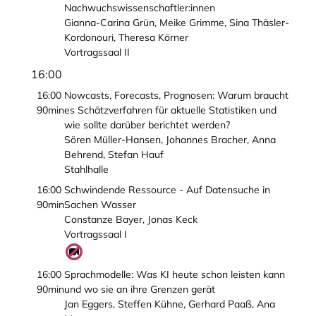
Nachwuchswissenschaftler:innen
Gianna-Carina Grün, Meike Grimme, Sina Thäsler-
Kordonouri, Theresa Körner
Vortragssaal II
16:00
16:00
Nowcasts, Forecasts, Prognosen: Warum braucht
90min
es Schätzverfahren für aktuelle Statistiken und
wie sollte darüber berichtet werden?
Sören Müller-Hansen, Johannes Bracher, Anna
Behrend, Stefan Hauf
Stahlhalle
16:00
Schwindende Ressource - Auf Datensuche in
90min
Sachen Wasser
Constanze Bayer, Jonas Keck
Vortragssaal I
16:00
Sprachmodelle: Was KI heute schon leisten kann
90min
und wo sie an ihre Grenzen gerät
Jan Eggers, Steffen Kühne, Gerhard Paaß, Ana