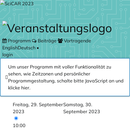
Zum Hauptteil springen
Programm
Beiträge
Vortragende
English
Deutsch
•
login
Um unser Programm mit voller Funktionalität zu
sehen, wie Zeitzonen und persönlicher
Programmgestaltung, schalte bitte JavaScript an und
klicke
hier
.
Freitag, 29. September
Samstag, 30.
2023
September 2023
10:00